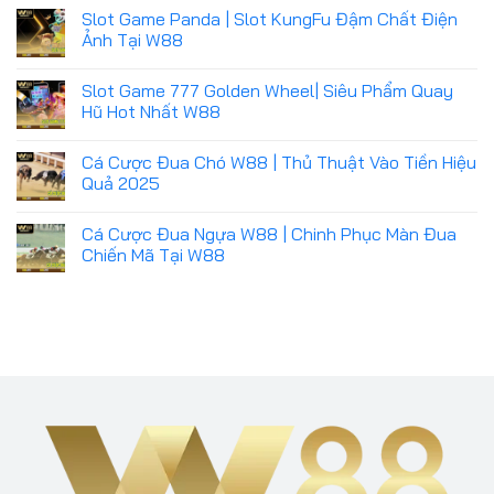
Slot Game Panda | Slot KungFu Đậm Chất Điện
Ảnh Tại W88
Slot Game 777 Golden Wheel| Siêu Phẩm Quay
Hũ Hot Nhất W88
Cá Cược Đua Chó W88 | Thủ Thuật Vào Tiền Hiệu
Quả 2025
Cá Cược Đua Ngựa W88 | Chinh Phục Màn Đua
Chiến Mã Tại W88