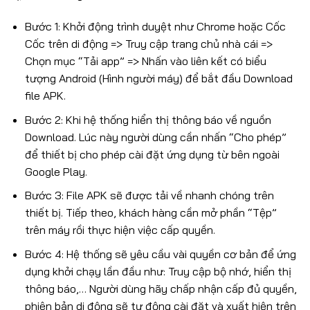
Bước 1: Khởi động trình duyệt như Chrome hoặc Cốc
Cốc trên di động => Truy cập trang chủ nhà cái =>
Chọn mục “Tải app” => Nhấn vào liên kết có biểu
tượng Android (Hình người máy) để bắt đầu Download
file APK.
Bước 2: Khi hệ thống hiển thị thông báo về nguồn
Download. Lúc này người dùng cần nhấn “Cho phép”
để thiết bị cho phép cài đặt ứng dụng từ bên ngoài
Google Play.
Bước 3: File APK sẽ được tải về nhanh chóng trên
thiết bị. Tiếp theo, khách hàng cần mở phần “Tệp”
trên máy rồi thực hiện việc cấp quyền.
Bước 4: Hệ thống sẽ yêu cầu vài quyền cơ bản để ứng
dụng khởi chạy lần đầu như: Truy cập bộ nhớ, hiển thị
thông báo,… Người dùng hãy chấp nhận cấp đủ quyền,
phiên bản di động sẽ tự động cài đặt và xuất hiện trên