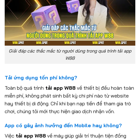
Giải đáp các thắc mắc từ người dùng trong quá trình tải app
W88
Tải ứng dụng tốn phí không?
Toàn bộ quá trình
tải app W88
về thiết bị đều hoàn toàn
miễn phí, không phát sinh bất kỳ chi phí nào từ website
hay thiết bị di động. Chỉ khi bạn nạp tiền để tham gia trò
chơi, chúng tôi mới thực hiện giao dịch nhận vốn.
App có gây ảnh hưởng đến Mobile hay không?
Việc
tải app W88
về máy giúp giải trí thuận tiện đồng