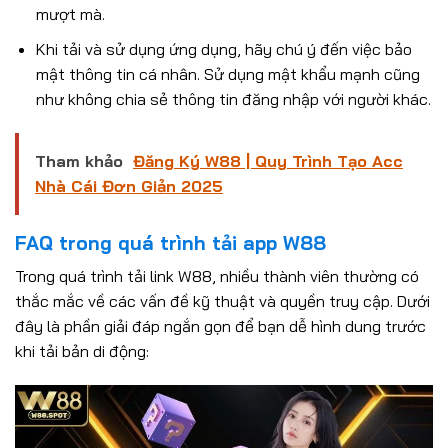
mượt mà.
Khi tải và sử dụng ứng dụng, hãy chú ý đến việc bảo
mật thông tin cá nhân. Sử dụng mật khẩu mạnh cũng
như không chia sẻ thông tin đăng nhập với người khác.
Tham khảo
Đăng Ký W88 | Quy Trình Tạo Acc
Nhà Cái Đơn Giản 2025
FAQ trong quá trình tải app W88
Trong quá trình tải link W88, nhiều thành viên thường có
thắc mắc về các vấn đề kỹ thuật và quyền truy cập. Dưới
đây là phần giải đáp ngắn gọn để bạn dễ hình dung trước
khi tải bản di động: