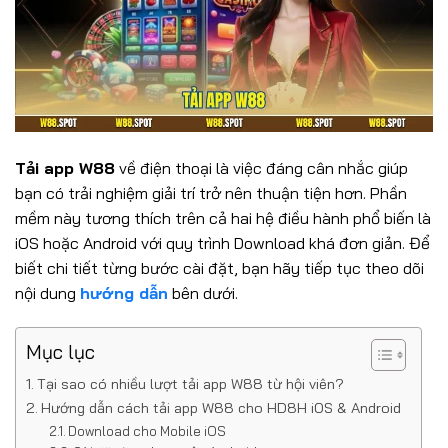
Tải app W88
về điện thoại là việc đáng cân nhắc giúp
bạn có trải nghiệm giải trí trở nên thuận tiện hơn. Phần
mềm này tương thích trên cả hai hệ điều hành phổ biến là
iOS hoặc Android với quy trình Download khá đơn giản. Để
biết chi tiết từng bước cài đặt, bạn hãy tiếp tục theo dõi
nội dung
hướng dẫn
bên dưới.
Mục lục
Tại sao có nhiều lượt tải app W88 từ hội viên?
Hướng dẫn cách tải app W88 cho HD8H iOS & Android
Download cho Mobile iOS