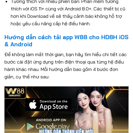
Tương thích với nhiều phiên bản: Phần mềm tương
thích với iOS 11+ cùng với Android 8.0+. Các thiết bị cũ
hơn khi Download về sẽ thấy cảnh báo không hỗ trợ
hoặc yêu cầu nâng cấp hệ điều hành.
Hướng dẫn cách tải app W88 cho HD8H iOS
& Android
Để không làm mất thời gian, bạn hãy tìm hiểu chi tiết các
bước cài đặt ứng dụng trên điện thoại qua từng hệ điều
hành khác nhau. Mỗi hướng dẫn bao gồm 4 bước đơn
giản, cụ thể như sau: