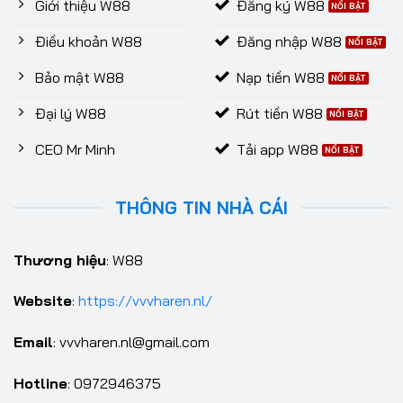
Giới thiệu W88
Đăng ký W88
Điều khoản W88
Đăng nhập W88
Bảo mật W88
Nạp tiền W88
Đại lý W88
Rút tiền W88
CEO Mr Minh
Tải app W88
THÔNG TIN NHÀ CÁI
Thương hiệu
: W88
Website
:
https://vvvharen.nl/
Email
:
vvvharen.nl@gmail.com
Hotline
: 0972946375