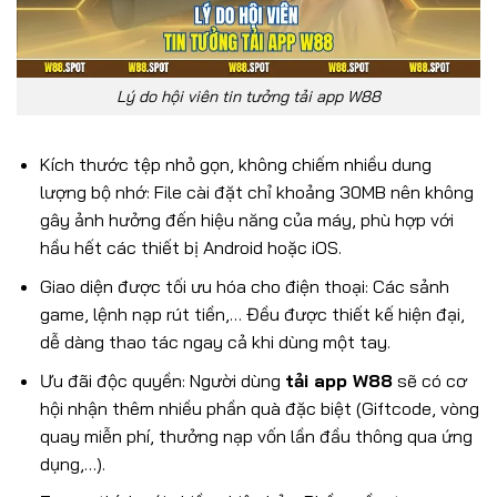
Lý do hội viên tin tưởng tải app W88
Kích thước tệp nhỏ gọn, không chiếm nhiều dung
lượng bộ nhớ: File cài đặt chỉ khoảng 30MB nên không
gây ảnh hưởng đến hiệu năng của máy, phù hợp với
hầu hết các thiết bị Android hoặc iOS.
Giao diện được tối ưu hóa cho điện thoại: Các sảnh
game, lệnh nạp rút tiền,… Đều được thiết kế hiện đại,
dễ dàng thao tác ngay cả khi dùng một tay.
Ưu đãi độc quyền: Người dùng
tải app W88
sẽ có cơ
hội nhận thêm nhiều phần quà đặc biệt (Giftcode, vòng
quay miễn phí, thưởng nạp vốn lần đầu thông qua ứng
dụng,…).