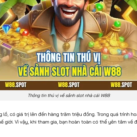
Thông tin thú vị về sảnh slot nhà cái W88
ồ, có giá trị lên đến hàng trăm triệu đồng. Trong quá trình h
giới. Vì vậy, khi tham gia, bạn hoàn toàn có thể yên tâm về đ