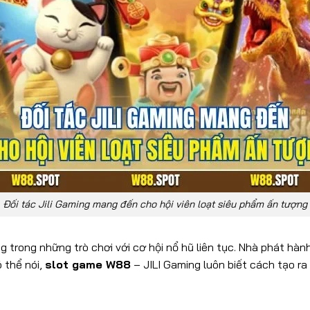
Đối tác Jili Gaming mang đến cho hội viên loạt siêu phẩm ấn tượng
 trong những trò chơi với cơ hội nổ hũ liên tục. Nhà phát hành
ó thể nói,
slot game W88
– JILI Gaming luôn biết cách tạo r