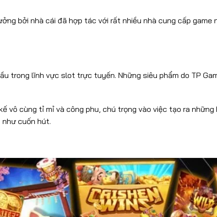
ưởng bởi nhà cái đã hợp tác với rất nhiều nhà cung cấp game 
ầu trong lĩnh vực slot trực tuyến. Những siêu phẩm do TP Gam
ế vô cùng tỉ mỉ và công phu, chú trọng vào việc tạo ra những
 như cuốn hút.