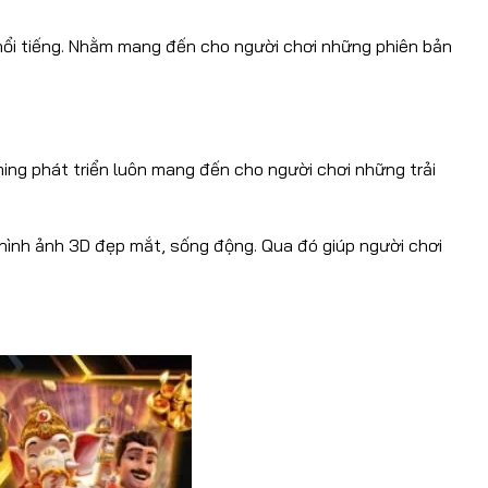
nổi tiếng. Nhằm mang đến cho người chơi những phiên bản
ing phát triển luôn mang đến cho người chơi những trải
 hình ảnh 3D đẹp mắt, sống động. Qua đó giúp người chơi