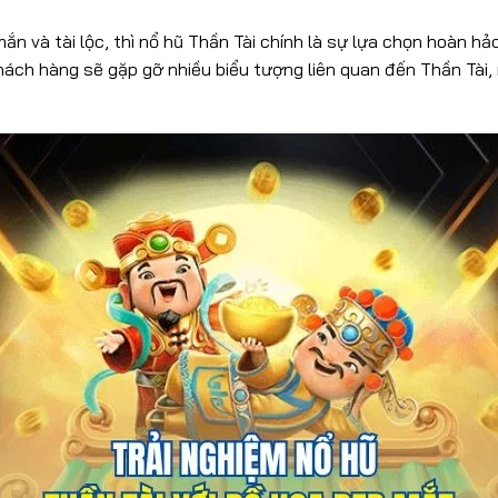
ắn và tài lộc, thì nổ hũ Thần Tài chính là sự lựa chọn hoàn hả
ách hàng sẽ gặp gỡ nhiều biểu tượng liên quan đến Thần Tài, 