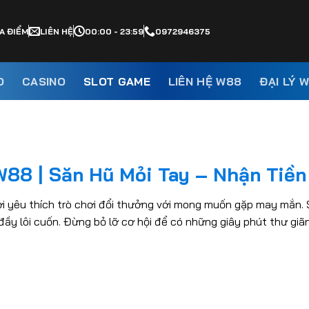
ỊA ĐIỂM
LIÊN HỆ
00:00 - 23:59
0972946375
O
CASINO
SLOT GAME
LIÊN HỆ W88
ĐẠI LÝ 
88 | Săn Hũ Mỏi Tay – Nhận Tiền
i yêu thích trò chơi đổi thưởng với mong muốn gặp may mắn. S
 đầy lôi cuốn. Đừng bỏ lỡ cơ hội để có những giây phút thư giãn