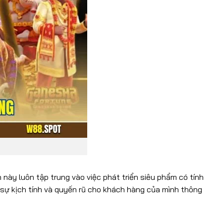
 này luôn tập trung vào việc phát triển siêu phẩm có tính
a sự kịch tính và quyến rũ cho khách hàng của mình thông