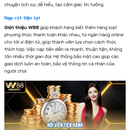
chuyện lịch sự, dễ hiểu, tạo cảm giác tin tưởng.
Nạp rút tiện lợi
Giới thiệu W88
giúp khách hàng biết thêm hàng loạt
phương thức thanh toán khác nhau, từ ngân hàng online
cho tới ví điện tử, giúp thành viên lựa chọn cách thức
thích hợp. Việc nạp tiền diễn ra nhanh, thuận tiện, không
tốn nhiều thời gian đợi. Hệ thống bảo mật cao giúp các
giao dịch luôn an toàn, bảo vệ thông tin cá nhân của
người chơi.