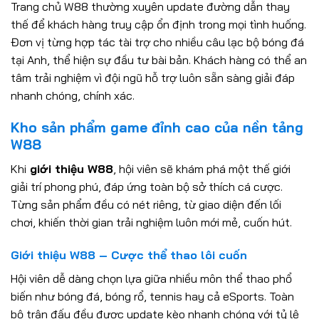
Trang chủ W88 thường xuyên update đường dẫn thay
thế để khách hàng truy cập ổn định trong mọi tình huống.
Đơn vị từng hợp tác tài trợ cho nhiều câu lạc bộ bóng đá
tại Anh, thể hiện sự đầu tư bài bản. Khách hàng có thể an
tâm trải nghiệm vì đội ngũ hỗ trợ luôn sẵn sàng giải đáp
nhanh chóng, chính xác.
Kho sản phẩm game đỉnh cao của nền tảng
W88
Khi
giới thiệu W88
, hội viên sẽ khám phá một thế giới
giải trí phong phú, đáp ứng toàn bộ sở thích cá cược.
Từng sản phẩm đều có nét riêng, từ giao diện đến lối
chơi, khiến thời gian trải nghiệm luôn mới mẻ, cuốn hút.
Giới thiệu W88 – Cược thể thao lôi cuốn
Hội viên dễ dàng chọn lựa giữa nhiều môn thể thao phổ
biến như bóng đá, bóng rổ, tennis hay cả eSports. Toàn
bộ trận đấu đều được update kèo nhanh chóng với tỷ lệ