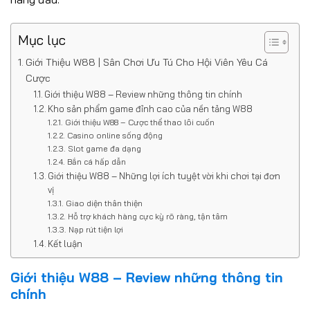
Mục lục
Giới Thiệu W88 | Sân Chơi Ưu Tú Cho Hội Viên Yêu Cá
Cược
Giới thiệu W88 – Review những thông tin chính
Kho sản phẩm game đỉnh cao của nền tảng W88
Giới thiệu W88 – Cược thể thao lôi cuốn
Casino online sống động
Slot game đa dạng
Bắn cá hấp dẫn
Giới thiệu W88 – Những lợi ích tuyệt vời khi chơi tại đơn
vị
Giao diện thân thiện
Hỗ trợ khách hàng cực kỳ rõ ràng, tận tâm
Nạp rút tiện lợi
Kết luận
Giới thiệu W88 – Review những thông tin
chính