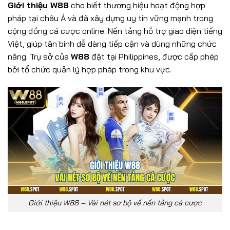
Giới thiệu W88
cho biết thương hiệu hoạt động hợp
pháp tại châu Á và đã xây dựng uy tín vững mạnh trong
cộng đồng cá cược online. Nền tảng hỗ trợ giao diện tiếng
Việt, giúp tân binh dễ dàng tiếp cận và dùng những chức
năng. Trụ sở của
W88
đặt tại Philippines, được cấp phép
bởi tổ chức quản lý hợp pháp trong khu vực.
Giới thiệu W88 – Vài nét sơ bộ về nền tảng cá cược